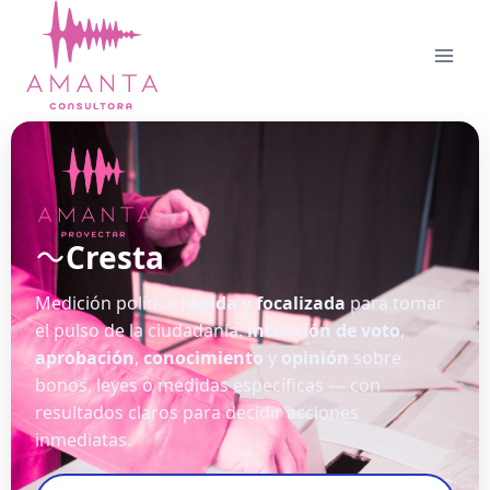
Cresta
Medición política
rápida y focalizada
para tomar
el pulso de la ciudadanía:
intención de voto
,
aprobación
,
conocimiento
y
opinión
sobre
bonos, leyes o medidas específicas — con
resultados claros para decidir acciones
inmediatas.