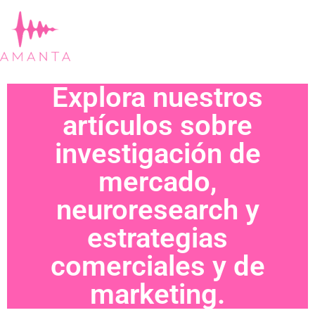
Explora nuestros
artículos sobre
investigación de
mercado,
neuroresearch y
estrategias
comerciales y de
marketing.