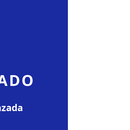
CADO
nzada