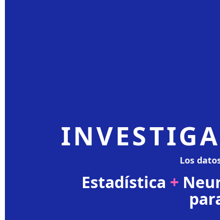
INVESTIG
Los dato
Estadística
+
Neur
par