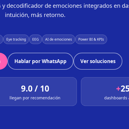
EG y decodificador de emociones integrados en 
intuición, más retorno.
Eye tracking
EEG
AI de emociones
Power BI & KPIs
n
Hablar por WhatsApp
Ver soluciones
9.0 / 10
+
2
llegan por recomendación
dashboards 