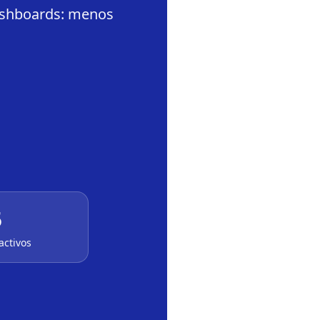
dashboards: menos
5
activos