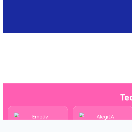
Te
Emotiv
AlegrIA