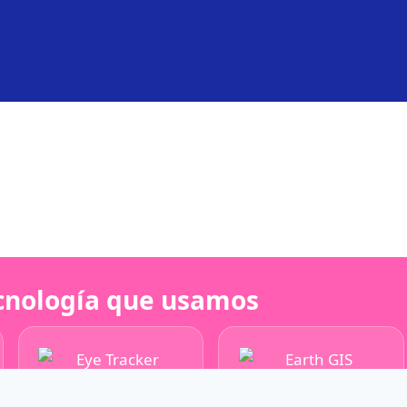
cnología que usamos
Eye Tracker
Earth GIS